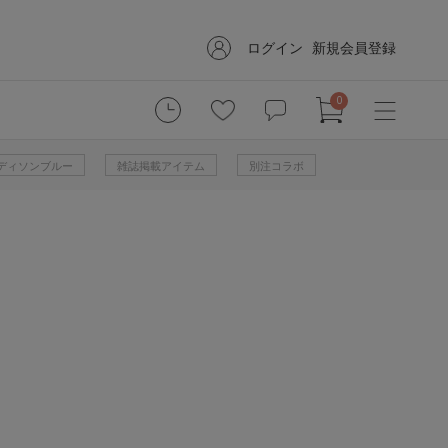
ログイン
新規会員登録
0
 マディソンブルー
雑誌掲載アイテム
別注コラボ