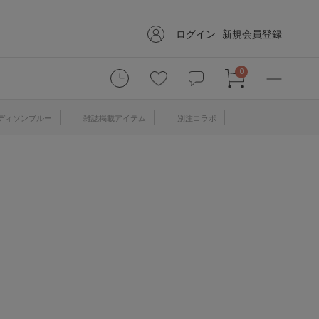
ログイン
新規会員登録
0
 マディソンブルー
雑誌掲載アイテム
別注コラボ