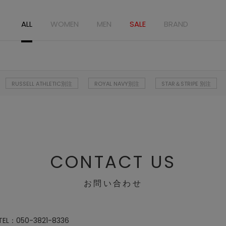
ALL
WOMEN
MEN
SALE
BRAND
RUSSELL ATHLETIC別注
ROYAL NAVY別注
STAR＆STRIPE 別注
CONTACT US
お問い合わせ
：050-3821-8336