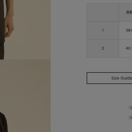
肩
1
38.
2
40.
Size Guid
S
W