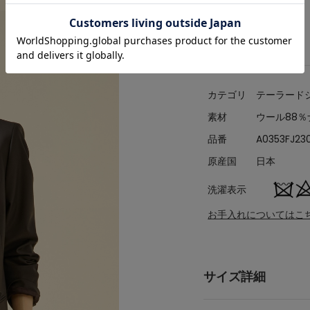
アイテム詳細
カテゴリ
テーラード
素材
ウール88
品番
A0353FJ23
原産国
日本
洗濯表示
お手入れについてはこ
サイズ詳細