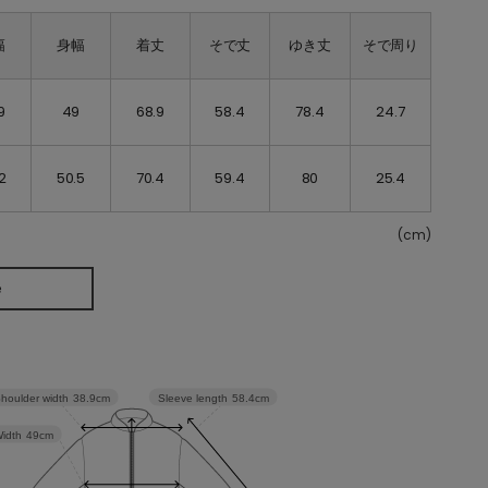
幅
身幅
着丈
そで丈
ゆき丈
そで周り
9
49
68.9
58.4
78.4
24.7
2
50.5
70.4
59.4
80
25.4
(cm)
e
Sleeve length
58.4cm
houlder width
38.9cm
idth
49cm