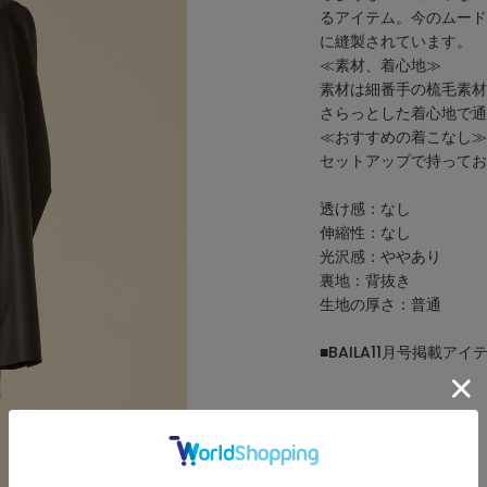
るアイテム。今のムード
に縫製されています。
≪素
素材は細番手の梳毛素材
さらっとした着心地で通
≪おすすめの着こなし≫
セットアップで持ってお
透け感：なし
伸縮性：なし
光沢感：ややあり
裏地：背抜き
生地の厚さ：普通
■BAILA11月号掲載アイ
関連記事
THE ESSNTIALS vol.01