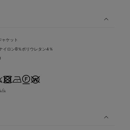
ジャケット
％ナイロン8％ポリウレタン4％
0
ちら