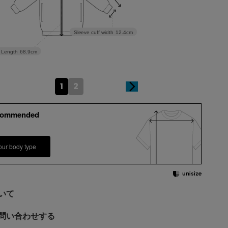
Sleeve cuff width
12.4cm
Length
68.9cm
1
2
commended
our body type
いて
問い合わせする