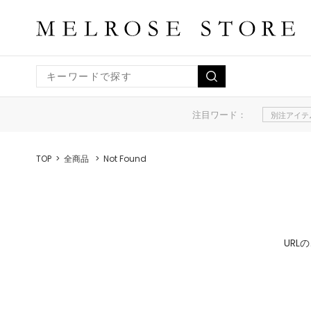
注目ワード：
別注アイテ
TOP
全商品
Not Found
UR