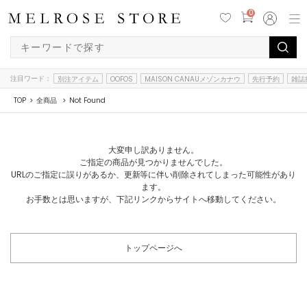
0
注目ワード：
別注アイテム
OOFOS
MAISON CANAUメゾンカナウ
先行予約
雑誌
TOP
全商品
Not Found
大変申し訳ありません。
ご指定の商品が見つかりませんでした。
URLのご指定に誤りがあるか、更新等に伴い削除されてしまった可能性があり
ます。
お手数とは思いますが、下記リンクからサイトへ移動してください。
トップページへ