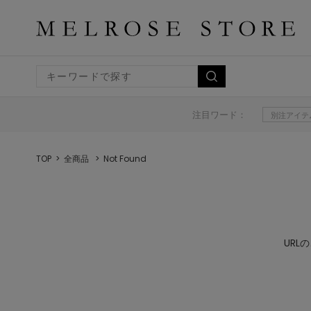
注目ワード：
別注アイテ
TOP
全商品
Not Found
UR