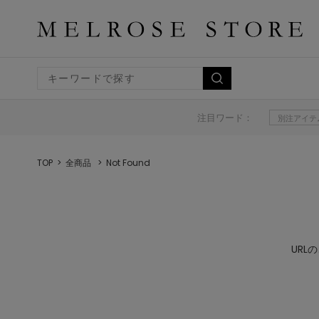
注目ワード：
別注アイテ
TOP
全商品
Not Found
UR