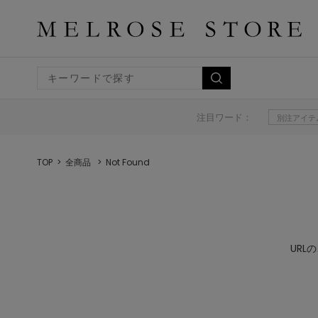
注目ワード：
別注アイテ
TOP
全商品
Not Found
UR