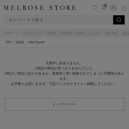
0
注目ワード：
別注アイテム
OOFOS
MAISON CANAUメゾンカナウ
先行予約
雑誌
TOP
全商品
Not Found
大変申し訳ありません。
ご指定の商品が見つかりませんでした。
URLのご指定に誤りがあるか、更新等に伴い削除されてしまった可能性があり
ます。
お手数とは思いますが、下記リンクからサイトへ移動してください。
トップページへ