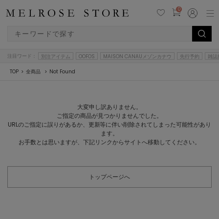
0
注目ワード：
別注アイテム
OOFOS
MAISON CANAUメゾンカナウ
先行予約
雑誌
TOP
全商品
Not Found
大変申し訳ありません。
ご指定の商品が見つかりませんでした。
URLのご指定に誤りがあるか、更新等に伴い削除されてしまった可能性があり
ます。
お手数とは思いますが、下記リンクからサイトへ移動してください。
トップページへ