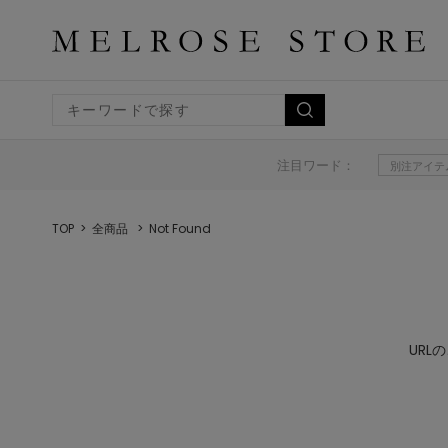
注目ワード：
別注アイテ
TOP
全商品
Not Found
UR