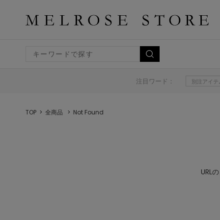
注目ワード：
別注アイテ
TOP
全商品
Not Found
UR