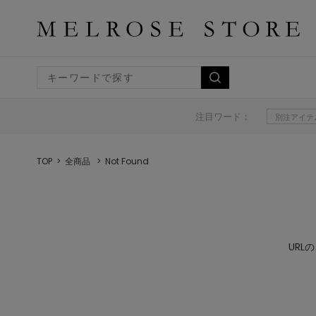
注目ワード：
別注アイテ
TOP
全商品
Not Found
UR