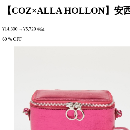
【COZ×ALLA HOLLON
¥14,300
→
¥5,720
税込
60
% OFF