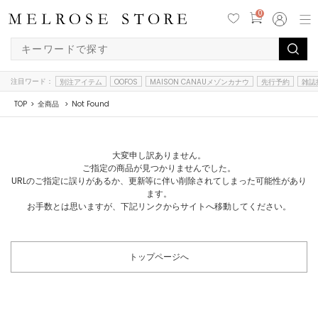
0
注目ワード：
別注アイテム
OOFOS
MAISON CANAUメゾンカナウ
先行予約
雑誌
TOP
全商品
Not Found
大変申し訳ありません。
ご指定の商品が見つかりませんでした。
URLのご指定に誤りがあるか、更新等に伴い削除されてしまった可能性があり
ます。
お手数とは思いますが、下記リンクからサイトへ移動してください。
トップページへ