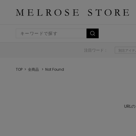
注目ワード：
別注アイテ
TOP
全商品
Not Found
UR