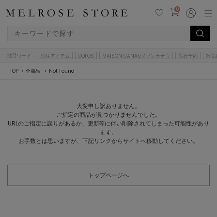
0
注目ワード：
別注アイテム
OOFOS
MAISON CANAUメゾンカナウ
先行予約
雑誌
TOP
全商品
Not Found
大変申し訳ありません。
ご指定の商品が見つかりませんでした。
URLのご指定に誤りがあるか、更新等に伴い削除されてしまった可能性があり
ます。
お手数とは思いますが、下記リンクからサイトへ移動してください。
トップページへ