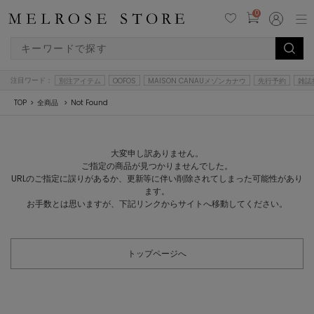
0
注目ワード：
別注アイテム
OOFOS
MAISON CANAUメゾンカナウ
先行予約
雑誌
TOP
全商品
Not Found
大変申し訳ありません。
ご指定の商品が見つかりませんでした。
URLのご指定に誤りがあるか、更新等に伴い削除されてしまった可能性があり
ます。
お手数とは思いますが、下記リンクからサイトへ移動してください。
トップページへ