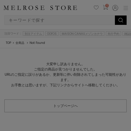
0
注目ワード：
別注アイテム
OOFOS
MAISON CANAUメゾンカナウ
先行予約
雑誌
TOP
全商品
Not Found
大変申し訳ありません。
ご指定の商品が見つかりませんでした。
URLのご指定に誤りがあるか、更新等に伴い削除されてしまった可能性があり
ます。
お手数とは思いますが、下記リンクからサイトへ移動してください。
トップページへ