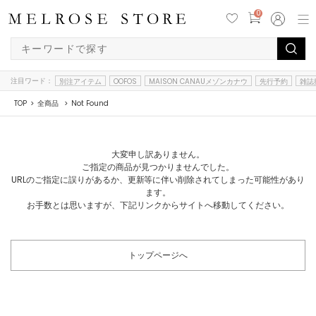
0
注目ワード：
別注アイテム
OOFOS
MAISON CANAUメゾンカナウ
先行予約
雑誌
TOP
全商品
Not Found
大変申し訳ありません。
ご指定の商品が見つかりませんでした。
URLのご指定に誤りがあるか、更新等に伴い削除されてしまった可能性があり
ます。
お手数とは思いますが、下記リンクからサイトへ移動してください。
トップページへ