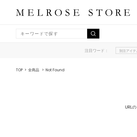
注目ワード：
別注アイテ
TOP
全商品
Not Found
UR