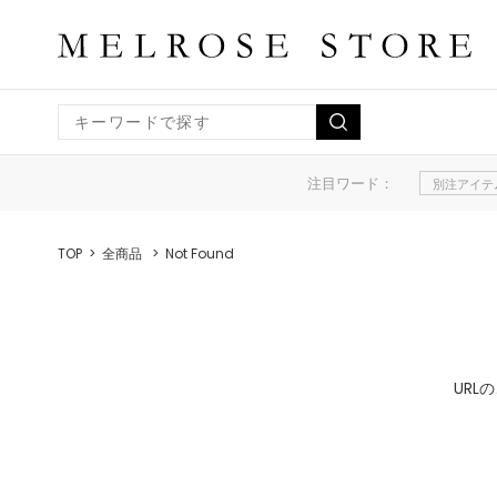
注目ワード：
別注アイテ
TOP
全商品
Not Found
UR