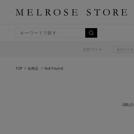
注目ワード：
別注アイテ
TOP
全商品
Not Found
UR