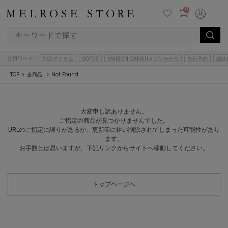
0
注目ワード：
別注アイテム
OOFOS
MAISON CANAUメゾンカナウ
先行予約
雑誌
TOP
全商品
Not Found
大変申し訳ありません。
ご指定の商品が見つかりませんでした。
URLのご指定に誤りがあるか、更新等に伴い削除されてしまった可能性があり
ます。
お手数とは思いますが、下記リンクからサイトへ移動してください。
トップページへ