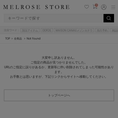
0
注目ワード：
別注アイテム
OOFOS
MAISON CANAUメゾンカナウ
先行予約
雑誌
TOP
全商品
Not Found
大変申し訳ありません。
ご指定の商品が見つかりませんでした。
URLのご指定に誤りがあるか、更新等に伴い削除されてしまった可能性があり
ます。
お手数とは思いますが、下記リンクからサイトへ移動してください。
トップページへ