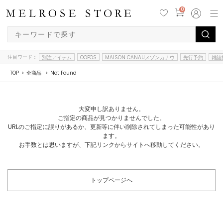
0
注目ワード：
別注アイテム
OOFOS
MAISON CANAUメゾンカナウ
先行予約
雑誌
TOP
全商品
Not Found
大変申し訳ありません。
ご指定の商品が見つかりませんでした。
URLのご指定に誤りがあるか、更新等に伴い削除されてしまった可能性があり
ます。
お手数とは思いますが、下記リンクからサイトへ移動してください。
トップページへ