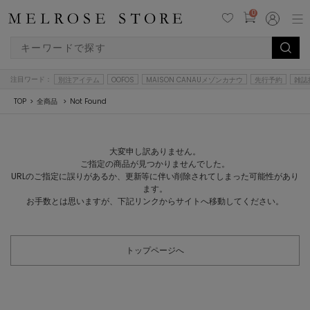
0
注目ワード：
別注アイテム
OOFOS
MAISON CANAUメゾンカナウ
先行予約
雑誌
TOP
全商品
Not Found
大変申し訳ありません。
ご指定の商品が見つかりませんでした。
URLのご指定に誤りがあるか、更新等に伴い削除されてしまった可能性があり
ます。
お手数とは思いますが、下記リンクからサイトへ移動してください。
トップページへ