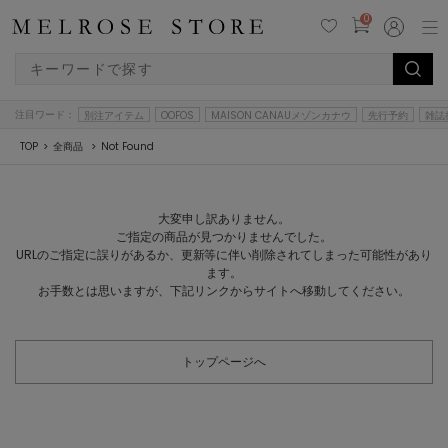
0
注目ワード：
別注アイテム
OOFOS
MAISON CANAUメゾンカナウ
先行予約
雑誌
TOP
全商品
Not Found
大変申し訳ありません。
ご指定の商品が見つかりませんでした。
URLのご指定に誤りがあるか、更新等に伴い削除されてしまった可能性があり
ます。
お手数とは思いますが、下記リンクからサイトへ移動してください。
トップページへ