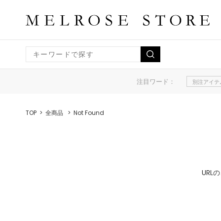
注目ワード：
別注アイテ
TOP
全商品
Not Found
UR