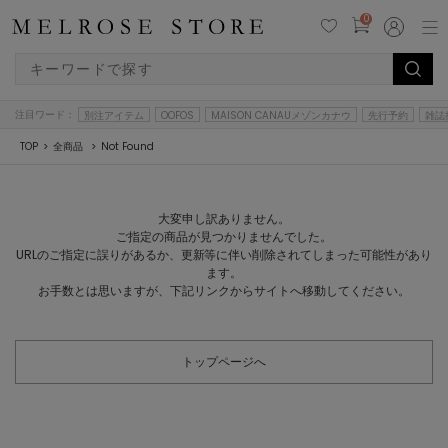
0
注目ワード：
別注アイテム
OOFOS
MAISON CANAUメゾンカナウ
先行予約
雑誌
TOP
全商品
Not Found
大変申し訳ありません。
ご指定の商品が見つかりませんでした。
URLのご指定に誤りがあるか、更新等に伴い削除されてしまった可能性があり
ます。
お手数とは思いますが、下記リンクからサイトへ移動してください。
トップページへ