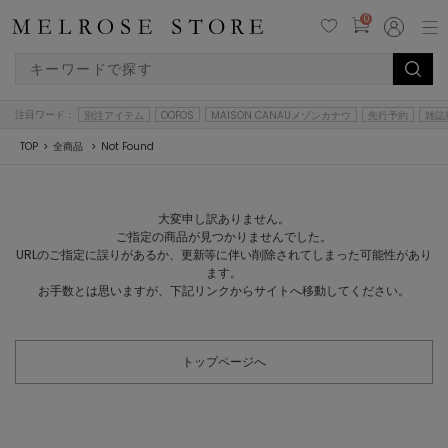
0
注目ワード：
別注アイテム
OOFOS
MAISON CANAUメゾンカナウ
先行予約
雑誌
TOP
全商品
Not Found
大変申し訳ありません。
ご指定の商品が見つかりませんでした。
URLのご指定に誤りがあるか、更新等に伴い削除されてしまった可能性があり
ます。
お手数とは思いますが、下記リンクからサイトへ移動してください。
トップページへ