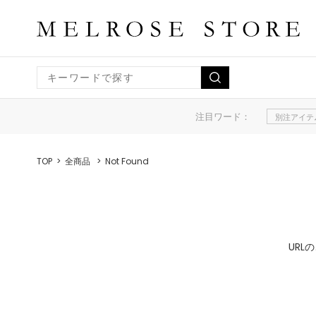
注目ワード：
別注アイテ
TOP
全商品
Not Found
UR