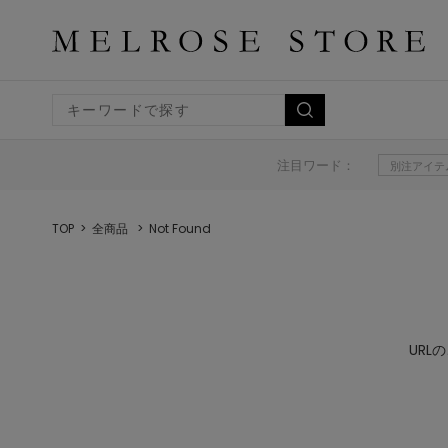
注目ワード：
別注アイテ
TOP
全商品
Not Found
UR