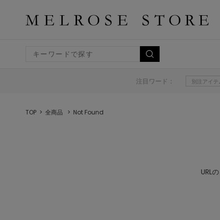
注目ワード：
別注アイテ
TOP
全商品
Not Found
UR