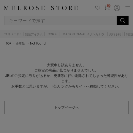
0
注目ワード：
別注アイテム
OOFOS
MAISON CANAUメゾンカナウ
先行予約
雑誌
TOP
全商品
Not Found
大変申し訳ありません。
ご指定の商品が見つかりませんでした。
URLのご指定に誤りがあるか、更新等に伴い削除されてしまった可能性があり
ます。
お手数とは思いますが、下記リンクからサイトへ移動してください。
トップページへ