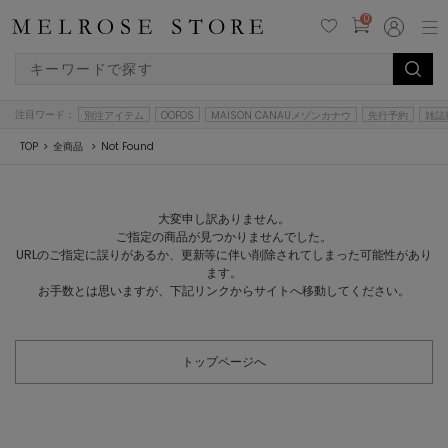
0
注目ワード：
別注アイテム
OOFOS
MAISON CANAUメゾンカナウ
先行予約
雑誌
TOP
全商品
Not Found
大変申し訳ありません。
ご指定の商品が見つかりませんでした。
URLのご指定に誤りがあるか、更新等に伴い削除されてしまった可能性があり
ます。
お手数とは思いますが、下記リンクからサイトへ移動してください。
トップページへ