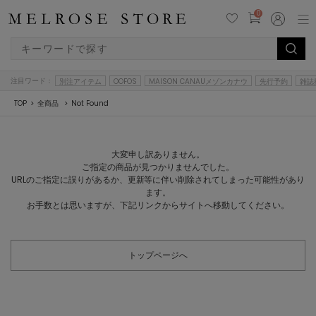
0
注目ワード：
別注アイテム
OOFOS
MAISON CANAUメゾンカナウ
先行予約
雑誌
TOP
全商品
Not Found
大変申し訳ありません。
ご指定の商品が見つかりませんでした。
URLのご指定に誤りがあるか、更新等に伴い削除されてしまった可能性があり
ます。
お手数とは思いますが、下記リンクからサイトへ移動してください。
トップページへ