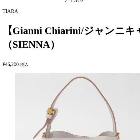
TIARA
【Gianni Chiarini/ジ
（SIENNA）
¥
46,200
税込