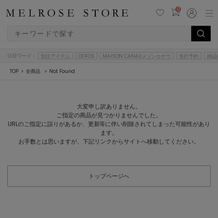
0
注目ワード：
別注アイテム
OOFOS
MAISON CANAUメゾンカナウ
先行予約
雑誌
TOP
全商品
Not Found
大変申し訳ありません。
ご指定の商品が見つかりませんでした。
URLのご指定に誤りがあるか、更新等に伴い削除されてしまった可能性があり
ます。
お手数とは思いますが、下記リンクからサイトへ移動してください。
トップページへ