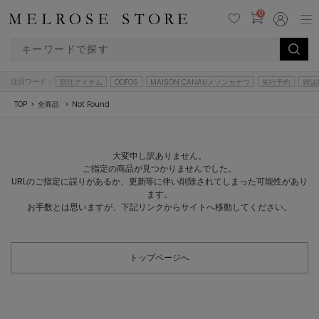
0
注目ワード：
別注アイテム
OOFOS
MAISON CANAUメゾンカナウ
先行予約
雑誌
TOP
全商品
Not Found
大変申し訳ありません。
ご指定の商品が見つかりませんでした。
URLのご指定に誤りがあるか、更新等に伴い削除されてしまった可能性があり
ます。
お手数とは思いますが、下記リンクからサイトへ移動してください。
トップページへ