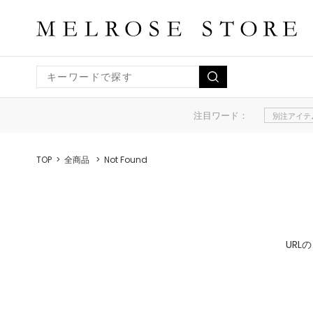
注目ワード：
別注アイテ
TOP
全商品
Not Found
UR