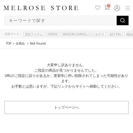
0
注目ワード：
別注アイテム
OOFOS
MAISON CANAUメゾンカナウ
先行予約
雑誌
TOP
全商品
Not Found
大変申し訳ありません。
ご指定の商品が見つかりませんでした。
URLのご指定に誤りがあるか、更新等に伴い削除されてしまった可能性があり
ます。
お手数とは思いますが、下記リンクからサイトへ移動してください。
トップページへ