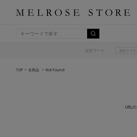
注目ワード：
別注アイテ
TOP
全商品
Not Found
UR