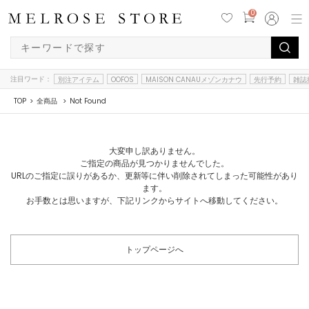
0
注目ワード：
別注アイテム
OOFOS
MAISON CANAUメゾンカナウ
先行予約
雑誌
TOP
全商品
Not Found
大変申し訳ありません。
ご指定の商品が見つかりませんでした。
URLのご指定に誤りがあるか、更新等に伴い削除されてしまった可能性があり
ます。
お手数とは思いますが、下記リンクからサイトへ移動してください。
トップページへ