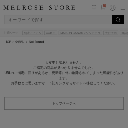
0
注目ワード：
別注アイテム
OOFOS
MAISON CANAUメゾンカナウ
先行予約
雑誌
TOP
全商品
Not Found
大変申し訳ありません。
ご指定の商品が見つかりませんでした。
URLのご指定に誤りがあるか、更新等に伴い削除されてしまった可能性があり
ます。
お手数とは思いますが、下記リンクからサイトへ移動してください。
トップページへ