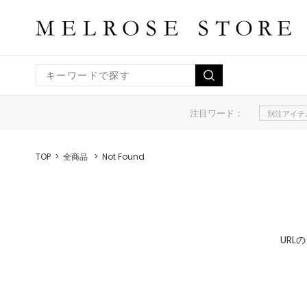
注目ワード：
別注アイテ
TOP
全商品
Not Found
UR