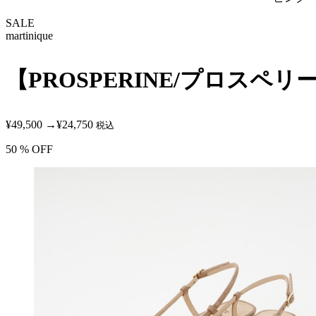
SALE
martinique
【PROSPERINE/プロス
¥49,500
→
¥24,750
税込
50
% OFF