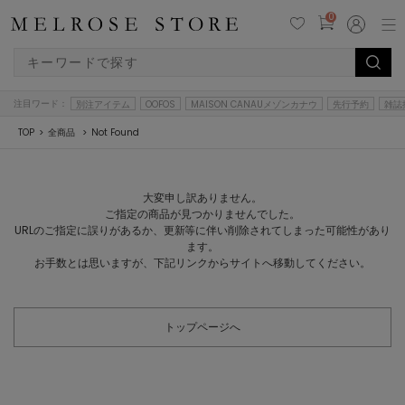
0
注目ワード：
別注アイテム
OOFOS
MAISON CANAUメゾンカナウ
先行予約
雑誌
TOP
全商品
Not Found
大変申し訳ありません。
ご指定の商品が見つかりませんでした。
URLのご指定に誤りがあるか、更新等に伴い削除されてしまった可能性があり
ます。
お手数とは思いますが、下記リンクからサイトへ移動してください。
トップページへ