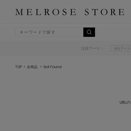
注目ワード：
別注アイテ
TOP
全商品
Not Found
UR